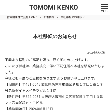
MENU
智美健康株式会社 HOME
>
新着情報
>
本社移転のお知らせ
本社移転のお知らせ
2024/06/18
平素より格別のご高配を賜り、厚く御礼申し上げます。
このたび弊社は、業務拡充に伴い下記住所へ本社を移転いたしま
した。
今後とも一層のご支援を賜りますようお願い申し上げます。
【旧住所】〒451-0045
愛知県名古屋市西区名駅１丁目１番１７
号名駅ダイヤメイテツビル１１階
【新住所】〒542-0081
大阪府大阪市中央区南船場１丁目１３番
２２号南船場Ｂ・Ｔビル
【業務開始日】2024年6月18日